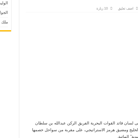
الوليد 
اضف تعليق
10 زيارة
الجوا
ملك 
لى لسان قائد القوات البحرية الفريق الركن عبدالله بن سلطان
الخليج ومضيق هرمز الاستراتيجي، على مقربة من سواحل خصمها
ية” المائية.