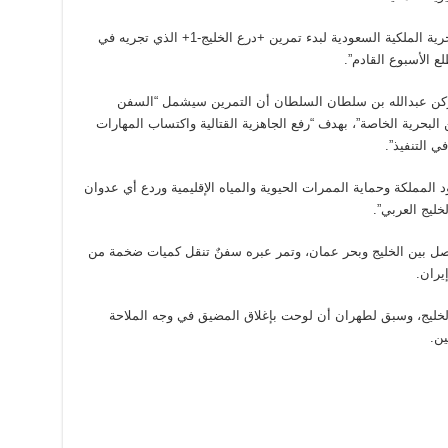
وأفادت وكالة الأنباء الرسمية “تستعد القوات البحرية الملكية السعودية لبدء تمرين +درع الخليج-1+ الذي تجريه في
 الأسبوع القادم”.
الركن عبدالله بن سلطان السلطان أن التمرين سيشمل “السفن
لبحرية الخاصة”، بهدف “رفع الجاهزية القتالية واكتساب المهارات
ي التنفيذ”.
المملكة وحماية الممرات الحيوية والمياه الإقليمية وردع أي عدوان
خليج العربي”.
صل بين الخليج وبحر عمان، وتمر عبره سفنٌ تنقل كميات ضخمة من
يران.
الخليج، وسبق لطهران أن لوحت بإغلاق المضيق في وجه الملاحة
ين.