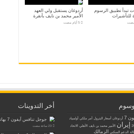
ت تبدأ تطبيق الرسوم
أردوغان يستقبل ولي العهد
 للتأشيرات
الأمير محمد بن نايف بأنقرة
وسوم
أخر التدوينات
ون 7
أردوغان
أسعار البترول
أمر ملكي
أولمبياد
جوجل تنافس آيفون 7 بهاتفها الجديد بيكسل
إيران
2
الأمير محمد بن نايف
الأهلي
الاتحاد
الزمالك
الة
الدعم السكني