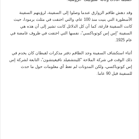
وقد دهش طاقم الزوارق عندما وصلوا إلى السفينة، لرؤيتهم السفينة
الأسطورة التي بنيت منذ 100 عام، والتي اختفت في مثلث برمودا، حيث
كانت السفينة فارغة، كما أن كل الدلائل كانت تشير إلى أن هذه هي
السفينة “إس إس كوتوباكسي”، نفسها التي اختفت في ظروف غامضة في
عام 1925.
أثناء استكشاف السفينة وجد الطاقم دفتر مذكرات لقبطان كان يخدم في
ذلك الوقت في شركة الملاحة “كلينتشفيلد نافيغيتشون”، التابعة لشركة إس
إس كوتوباكسي، ولكن المدونات لم تعط أي معلومات حول ما حدث
للسفينة قبل 90 عاما.