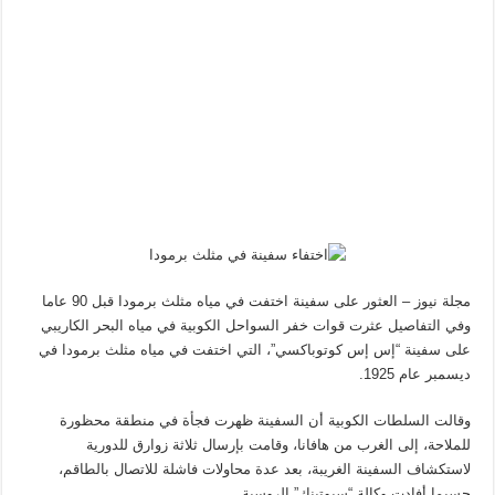
مجلة نيوز – العثور على سفينة اختفت في مياه مثلث برمودا قبل 90 عاما
وفي التفاصيل عثرت قوات خفر السواحل الكوبية في مياه البحر الكاريبي
على سفينة “إس إس كوتوباكسي”، التي اختفت في مياه مثلث برمودا في
ديسمبر عام 1925.
وقالت السلطات الكوبية أن السفينة ظهرت فجأة في منطقة محظورة
للملاحة، إلى الغرب من هافانا، وقامت بإرسال ثلاثة زوارق للدورية
لاستكشاف السفينة الغريبة، بعد عدة محاولات فاشلة للاتصال بالطاقم،
حسبما أفادت وكالة “سبوتينك” الروسية.