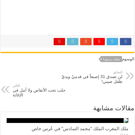
الوسوم
مثلث برمودا
السابق
لن تصدق 31 إصبعاً في قدميْ ويديْ
طفل صيني!
التالي
حلب تحت الأنقاض ولا أمل في
الإغاثة
مقالات مشابهة
ملك المغرب الملك “محمد السادس” في عُرس خاص