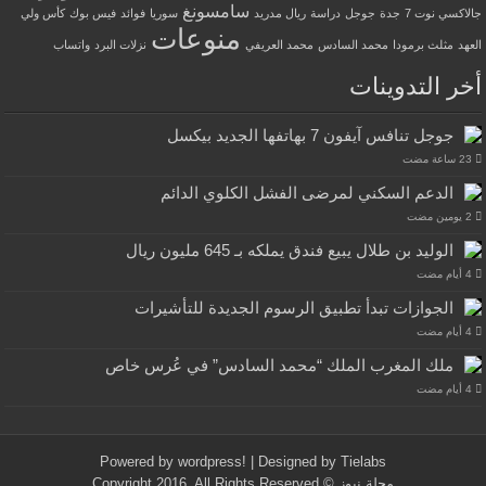
سامسونغ
جالاكسي نوت 7
جدة
جوجل
دراسة
ريال مدريد
سوريا
فوائد
فيس بوك
كأس ولي
منوعات
العهد
مثلث برمودا
محمد السادس
محمد العريفي
نزلات البرد
واتساب
أخر التدوينات
جوجل تنافس آيفون 7 بهاتفها الجديد بيكسل
الدعم السكني لمرضى الفشل الكلوي الدائم
الوليد بن طلال يبيع فندق يملكه بـ 645 مليون ريال
الجوازات تبدأ تطبيق الرسوم الجديدة للتأشيرات
ملك المغرب الملك “محمد السادس” في عُرس خاص
Powered by
wordpress!
| Designed by
Tielabs
مجلة نيوز
© Copyright 2016, All Rights Reserved