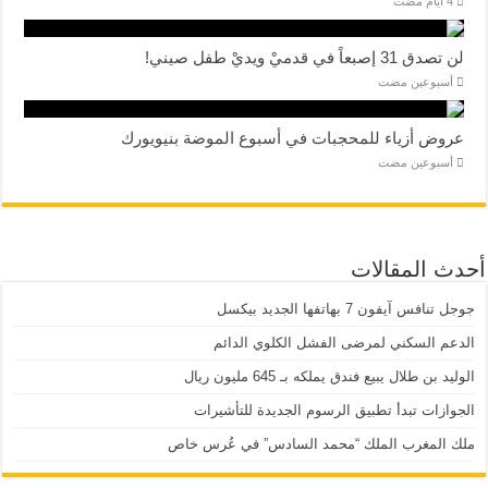
لن تصدق 31 إصبعاً في قدميْ ويديْ طفل صيني!
‏أسبوعين مضت
عروض أزياء للمحجبات في أسبوع الموضة بنيويورك
‏أسبوعين مضت
أحدث المقالات
جوجل تنافس آيفون 7 بهاتفها الجديد بيكسل
الدعم السكني لمرضى الفشل الكلوي الدائم
الوليد بن طلال يبيع فندق يملكه بـ 645 مليون ريال
الجوازات تبدأ تطبيق الرسوم الجديدة للتأشيرات
ملك المغرب الملك “محمد السادس” في عُرس خاص