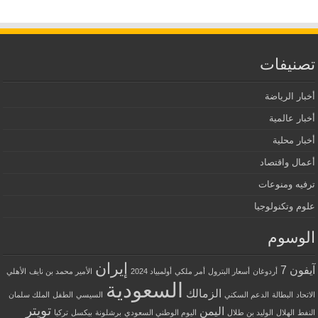
تصنيفات
أخبار الرياضة
أخبار عالمية
أخبار محلية
أعمال واقتصاد
ترفيه ومنوعات
علوم وتكنولوجيا
الوسوم
إيران
آيفون 7
أردوغان
أسعار البترول
أمر ملكي
أولمبياد 2024
الأمير محمد بن نايف
الأهلي
السعودية
الزمالك
الاتحاد
البطالة
الدعم السكني
السيسي
الطفل
الملك سلمان
تويتر
اليمن
النفط
الهلال
الوليد بن طلال
اليوم الوطني السعودي
برشلونة
بيكسل
تركيا