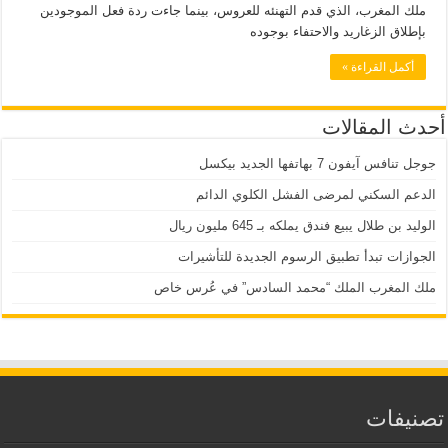
ملك المغرب، الذي قدم التهنئه للعروس، بينما جاءت ردة فعل الموجودين
بإطلاق الزغاريد والاحتفاء بوجوده
أكمل القراءة »
أحدث المقالات
جوجل تنافس آيفون 7 بهاتفها الجديد بيكسل
الدعم السكني لمرضى الفشل الكلوي الدائم
الوليد بن طلال يبيع فندق يملكه بـ 645 مليون ريال
الجوازات تبدأ تطبيق الرسوم الجديدة للتأشيرات
ملك المغرب الملك “محمد السادس” في عُرس خاص
تصنيفات