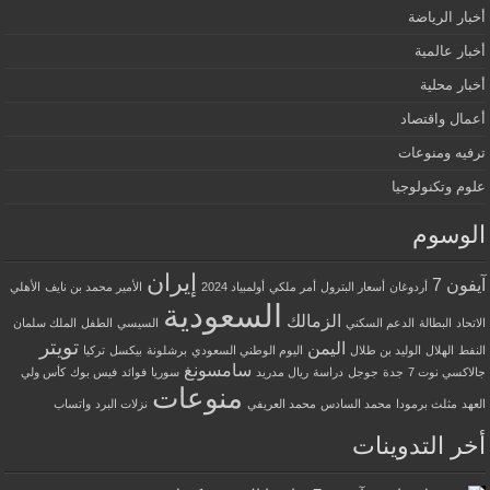
أخبار الرياضة
أخبار عالمية
أخبار محلية
أعمال واقتصاد
ترفيه ومنوعات
علوم وتكنولوجيا
الوسوم
إيران
آيفون 7
أردوغان
أسعار البترول
أمر ملكي
أولمبياد 2024
الأمير محمد بن نايف
الأهلي
السعودية
الزمالك
الاتحاد
البطالة
الدعم السكني
السيسي
الطفل
الملك سلمان
تويتر
اليمن
النفط
الهلال
الوليد بن طلال
اليوم الوطني السعودي
برشلونة
بيكسل
تركيا
سامسونغ
جالاكسي نوت 7
جدة
جوجل
دراسة
ريال مدريد
سوريا
فوائد
فيس بوك
كأس ولي
منوعات
العهد
مثلث برمودا
محمد السادس
محمد العريفي
نزلات البرد
واتساب
أخر التدوينات