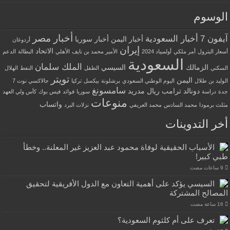
الوسوم
أخبار مصر
آيفون 7
أخبار السعودية
أخبار اليمن
أخبار سوريا
أردوغان
إيران
الاتحاد
أسعار البترول
أمر ملكي
أولمبياد 2024
الأمير محمد بن نايف
الأهلي
البطالة
الدعم
السعودية
الملك سلمان
الزمالك
السيسي
السكني
الطفل
النفط
الهلال
تويتر
اليمن
الوليد بن طلال
اليوم الوطني السعودي
برشلونة
بيكسل
تركيا
جالاكسي نوت 7
سامسونغ
دونالد ترامب
ريال مدريد
جدة
دراسة
سوريا
فوائد
فيس بوك
كأس ولي العهد
منوعات
واتساب
مثلث برمودا
محمد السادس
محمد العريفي
نزلات البرد
أخر التدوينات
الأسباب الحقيقية لوفاة محمود عبد العزيز غير المعلنة.. وخطأ
طبي كبير!
السيسي يؤكد على أهمية التعاون مع الدول الأفريقية لتحقيق
المصالح المشتركة
تعرف على أم كلثوم السعودية؟