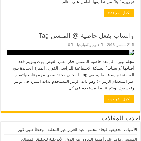
تجريبية “بيتا” من تطبيقها العامل على نظام …
أكمل القراءة »
واتساب يفعل خاصية @ المنشن Tag
21 سبتمبر، 2016
علوم وتكنولوجيا
0
مجلة نيوز – لم تعد خاصية المنشي حكرا علي الفيس بوك وتويتر فقد
أضافها “واتساب” الشبكة الاجتماعية للتراسل الفوري الميزة الجديدة تتيح
للمستخدم إضافة ما يسمى Tag لشخص محدد ضمن مجموعات واتساب
عبر استخدام الرمز @ وهو ذات الرمز المستخدم لذات الميزة في تويتر
وفيسبوك. ويتم تنبيه المستخدم في كل …
أكمل القراءة »
أحدث المقالات
الأسباب الحقيقية لوفاة محمود عبد العزيز غير المعلنة.. وخطأ طبي كبير!
السيسي يؤكد على أهمية التعاون مع الدول الأفريقية لتحقيق المصالح